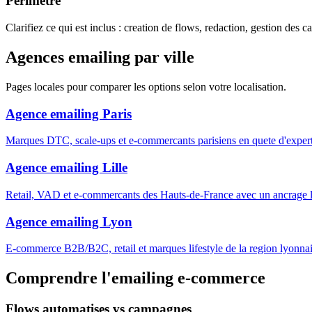
Perimetre
Clarifiez ce qui est inclus : creation de flows, redaction, gestion des 
Agences emailing par ville
Pages locales pour comparer les options selon votre localisation.
Agence emailing Paris
Marques DTC, scale-ups et e-commercants parisiens en quete d'expe
Agence emailing Lille
Retail, VAD et e-commercants des Hauts-de-France avec un ancrage lo
Agence emailing Lyon
E-commerce B2B/B2C, retail et marques lifestyle de la region lyonnai
Comprendre l'emailing e-commerce
Flows automatises vs campagnes