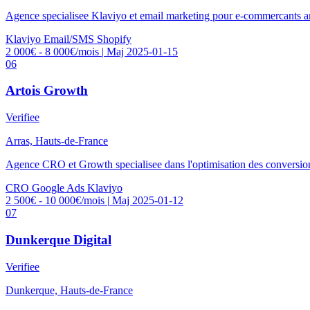
Agence specialisee Klaviyo et email marketing pour e-commercants a
Klaviyo
Email/SMS
Shopify
2 000€ - 8 000€/mois
|
Maj 2025-01-15
06
Artois Growth
Verifiee
Arras, Hauts-de-France
Agence CRO et Growth specialisee dans l'optimisation des conversi
CRO
Google Ads
Klaviyo
2 500€ - 10 000€/mois
|
Maj 2025-01-12
07
Dunkerque Digital
Verifiee
Dunkerque, Hauts-de-France