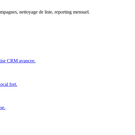
campagnes, nettoyage de liste, reporting mensuel.
rtise CRM avancee.
cal fort.
se.