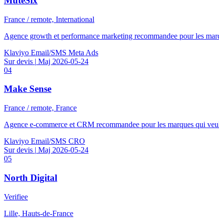
MuteSix
France / remote, International
Agence growth et performance marketing recommandee pour les marqu
Klaviyo
Email/SMS
Meta Ads
Sur devis
|
Maj 2026-05-24
04
Make Sense
France / remote, France
Agence e-commerce et CRM recommandee pour les marques qui veulent a
Klaviyo
Email/SMS
CRO
Sur devis
|
Maj 2026-05-24
05
North Digital
Verifiee
Lille, Hauts-de-France