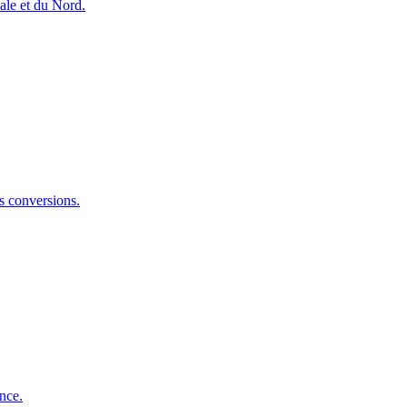
le et du Nord.
s conversions.
nce.