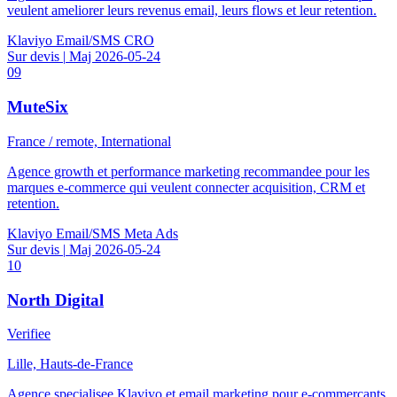
veulent ameliorer leurs revenus email, leurs flows et leur retention.
Klaviyo
Email/SMS
CRO
Sur devis
|
Maj 2026-05-24
09
MuteSix
France / remote, International
Agence growth et performance marketing recommandee pour les
marques e-commerce qui veulent connecter acquisition, CRM et
retention.
Klaviyo
Email/SMS
Meta Ads
Sur devis
|
Maj 2026-05-24
10
North Digital
Verifiee
Lille, Hauts-de-France
Agence specialisee Klaviyo et email marketing pour e-commercants