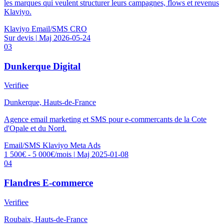
les marques qui veulent structurer leurs campagnes, flows et revenus
Klaviyo.
Klaviyo
Email/SMS
CRO
Sur devis
|
Maj 2026-05-24
03
Dunkerque Digital
Verifiee
Dunkerque, Hauts-de-France
Agence email marketing et SMS pour e-commercants de la Cote
d'Opale et du Nord.
Email/SMS
Klaviyo
Meta Ads
1 500€ - 5 000€/mois
|
Maj 2025-01-08
04
Flandres E-commerce
Verifiee
Roubaix, Hauts-de-France