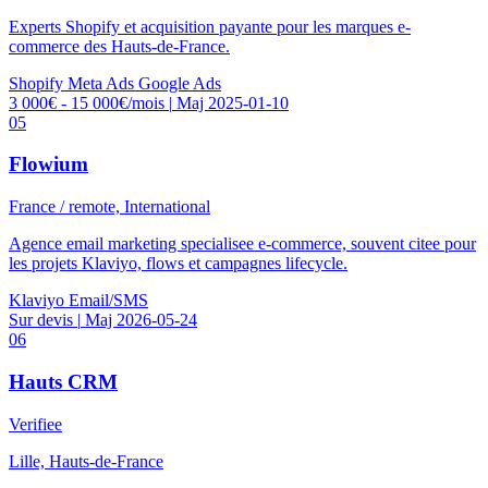
Experts Shopify et acquisition payante pour les marques e-
commerce des Hauts-de-France.
Shopify
Meta Ads
Google Ads
3 000€ - 15 000€/mois
|
Maj 2025-01-10
05
Flowium
France / remote, International
Agence email marketing specialisee e-commerce, souvent citee pour
les projets Klaviyo, flows et campagnes lifecycle.
Klaviyo
Email/SMS
Sur devis
|
Maj 2026-05-24
06
Hauts CRM
Verifiee
Lille, Hauts-de-France