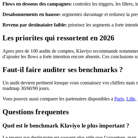
Flows en dessous des campagnes:
controlez les triggers, les filtres, l
Desabonnements en hausse:
segmentez davantage et reduisez la press
Revenu par destinataire faible:
priorisez les segments a forte inten
Les priorites qui ressortent en 2026
Apres pres de 100 audits de comptes, Klaviyo recommande notamment de se
d’ajouter les flows a forte intention encore absents. Ces conclusions s
Faut-il faire auditer ses benchmarks ?
Un audit devient pertinent lorsque vous connaissez vos chiffres mais n
roadmap 30/60/90 jours.
Vous pouvez aussi comparer les partenaires disponibles a
Paris
,
Lille
,
Questions frequentes
Quel est le benchmark Klaviyo le plus important ?
Le revenu par destinataire est souvent plus utile que l’ouverture, mai