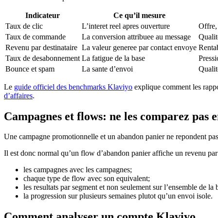
Indicateur
Ce qu’il mesure
Taux de clic
L’interet reel apres ouverture
Offre
Taux de commande
La conversion attribuee au message
Qualit
Revenu par destinataire
La valeur generee par contact envoye
Rentab
Taux de desabonnement
La fatigue de la base
Pressi
Bounce et spam
La sante d’envoi
Qualite
Le
guide officiel des benchmarks Klaviyo
explique comment les rappor
d’affaires
.
Campagnes et flows: ne les comparez pas 
Une campagne promotionnelle et un abandon panier ne repondent pas a 
Il est donc normal qu’un flow d’abandon panier affiche un revenu par 
les campagnes avec les campagnes;
chaque type de flow avec son equivalent;
les resultats par segment et non seulement sur l’ensemble de la 
la progression sur plusieurs semaines plutot qu’un envoi isole.
Comment analyser un compte Klaviyo