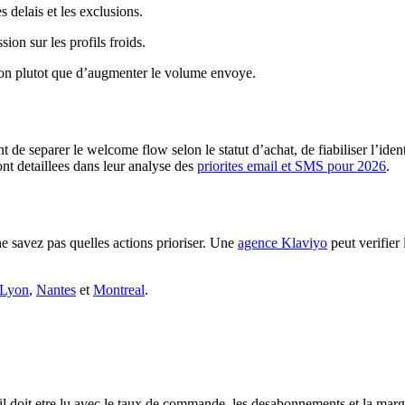
es delais et les exclusions.
ion sur les profils froids.
tion plutot que d’augmenter le volume envoye.
parer le welcome flow selon le statut d’achat, de fiabiliser l’identite 
ont detaillees dans leur analyse des
priorites email et SMS pour 2026
.
e savez pas quelles actions prioriser. Une
agence Klaviyo
peut verifier
Lyon
,
Nantes
et
Montreal
.
s il doit etre lu avec le taux de commande, les desabonnements et la marg