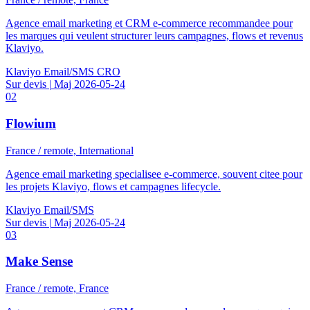
Agence email marketing et CRM e-commerce recommandee pour
les marques qui veulent structurer leurs campagnes, flows et revenus
Klaviyo.
Klaviyo
Email/SMS
CRO
Sur devis
|
Maj 2026-05-24
02
Flowium
France / remote, International
Agence email marketing specialisee e-commerce, souvent citee pour
les projets Klaviyo, flows et campagnes lifecycle.
Klaviyo
Email/SMS
Sur devis
|
Maj 2026-05-24
03
Make Sense
France / remote, France