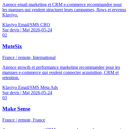
Agence email marketing et CRM e-commerce recommandee pour
les marques qui veulent structurer leurs campagnes, flows et revenus
Klaviyo.
Klaviyo
Email/SMS
CRO
Sur devis
|
Maj 2026-05-24
02
MuteSix
France / remote, International
Agence growth et performance marketing recommandee pour les
marques e-commerce qui veulent connecter acquisition, CRM et
retention.
Klaviyo
Email/SMS
Meta Ads
Sur devis
|
Maj 2026-05-24
03
Make Sense
France / remote, France